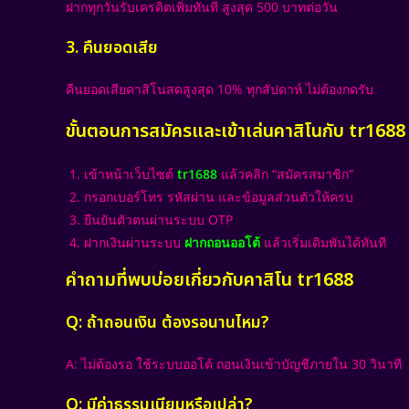
ฝากทุกวันรับเครดิตเพิ่มทันที สูงสุด 500 บาทต่อวัน
3. คืนยอดเสีย
คืนยอดเสียคาสิโนสดสูงสุด 10% ทุกสัปดาห์ ไม่ต้องกดรับ
ขั้นตอนการสมัครและเข้าเล่นคาสิโนกับ tr1688
เข้าหน้าเว็บไซต์
tr1688
แล้วคลิก “สมัครสมาชิก”
กรอกเบอร์โทร รหัสผ่าน และข้อมูลส่วนตัวให้ครบ
ยืนยันตัวตนผ่านระบบ OTP
ฝากเงินผ่านระบบ
ฝากถอนออโต้
แล้วเริ่มเดิมพันได้ทันที
คำถามที่พบบ่อยเกี่ยวกับคาสิโน tr1688
Q: ถ้าถอนเงิน ต้องรอนานไหม?
A: ไม่ต้องรอ ใช้ระบบออโต้ ถอนเงินเข้าบัญชีภายใน 30 วินาที
Q: มีค่าธรรมเนียมหรือเปล่า?