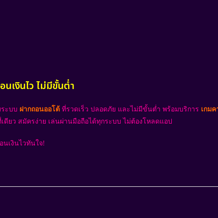
ล
นเงินไว ไม่มีขั้นต่ำ
วยระบบ
ฝากถอนออโต้
ที่รวดเร็ว ปลอดภัย และไม่มีขั้นต่ำ พร้อมบริการ
เกมค
เดียว สมัครง่าย เล่นผ่านมือถือได้ทุกระบบ ไม่ต้องโหลดแอป
ถอนเงินไวทันใจ!