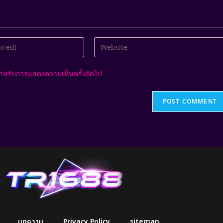
้ สำหรับการแสดงความเห็นครั้งถัดไป
บทความ
Privacy Policy
sitemap