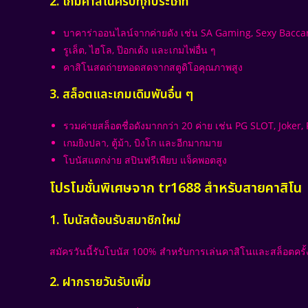
2. เกมคาสิโนครบทุกประเภท
บาคาร่าออนไลน์จากค่ายดัง เช่น SA Gaming, Sexy Baccar
รูเล็ต, ไฮโล, ป๊อกเด้ง และเกมไพ่อื่น ๆ
คาสิโนสดถ่ายทอดสดจากสตูดิโอคุณภาพสูง
3. สล็อตและเกมเดิมพันอื่น ๆ
รวมค่ายสล็อตชื่อดังมากกว่า 20 ค่าย เช่น PG SLOT, Joker,
เกมยิงปลา, ตู้ม้า, บิงโก และอีกมากมาย
โบนัสแตกง่าย สปินฟรีเพียบ แจ็คพอตสูง
โปรโมชั่นพิเศษจาก tr1688 สำหรับสายคาสิโน
1. โบนัสต้อนรับสมาชิกใหม่
สมัครวันนี้รับโบนัส 100% สำหรับการเล่นคาสิโนและสล็อตครั
2. ฝากรายวันรับเพิ่ม